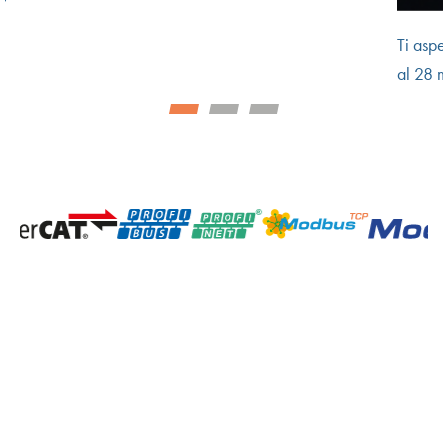
Ti asp
al 28 