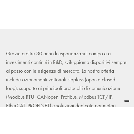
Grazie a oltre 30 anni di esperienza sul campo e a
investimenti continui in R&D, sviluppiamo dispositivi sempre
al passo con le esigenze di mercato. La nostra offerta
include azionamenti vettoriali stepless (open e closed
loop), supporto ai principali protocolli di comunicazione
(Modbus RTU, CANopen, Profibus, Modbus TCP/IP,
EtherCAT, PROFINET) e soluzioni dedicate per motori
stepper come terminal box e encoder.
AEC
è inoltre presente nel mondo della “meccatronica”,