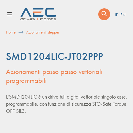
Skip
to
IT
EN
content
Home
Azionamenti stepper
SMD1204LIC-JT02PPP
Azionamenti passo passo vettoriali
programmabili
L'SMD1204LIC è un drive full digital vettoriale singolo asse,
programmabile, con funzione di sicurezza STO-Safe Torque
OFF SIL3.