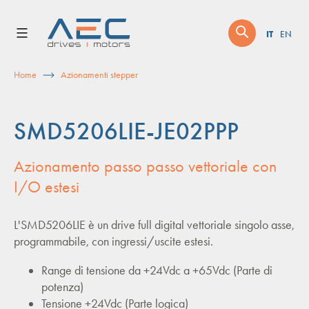
Skip
to
IT
EN
content
Home
Azionamenti stepper
SMD5206LIE-JE02PPP
Azionamento passo passo vettoriale con
I/O estesi
L'SMD5206LIE è un drive full digital vettoriale singolo asse,
programmabile, con ingressi/uscite estesi.
Range di tensione da +24Vdc a +65Vdc (Parte di
potenza)
Tensione +24Vdc (Parte logica)