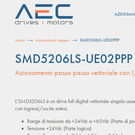
Skip
to
AZIONAM
content
Home
Azionamenti stepper
SMD5206LS-UE02PPP
SMD5206LS-UE02PPP
Azionamento passo passo vettoriale con I
L'SMD5206LS è un drive full digital vettoriale singolo as
con ingressi/uscite estesi.
Range di tensione da +24Vdc a +65Vdc (Parte di po
Tensione +24Vdc (Parte logica)