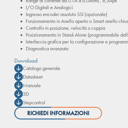
Range di corrente da 0.1A a 6.0Arms , 8,5Apk
I/O Digitali e Analogici
Ingresso encoder assoluto SSI (opzionale)
Funzionamento in Anello aperto o Smart anello chiu
Controllo in posizione, velocità o coppia
Posizionamento in Stand-Alone (programmabile dall'
Interfaccia grafica per la configurazione e program
Diagnostica avanzata
Download
Catalogo generale
Datasheet
Manuale
3D
Stepcontrol
RICHIEDI INFORMAZIONI