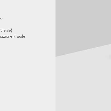
so
utente)
mazione visuale