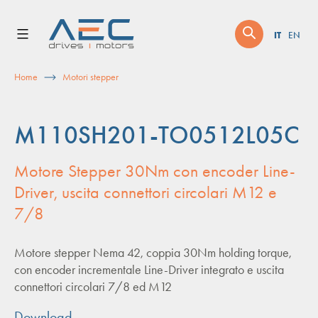
Skip
to
IT
EN
content
Home
Motori stepper
M110SH201-TO0512L05C
Motore Stepper 30Nm con encoder Line-
Driver, uscita connettori circolari M12 e
7/8
Motore stepper Nema 42, coppia 30Nm holding torque,
con encoder incrementale Line-Driver integrato e uscita
connettori circolari 7/8 ed M12
Download