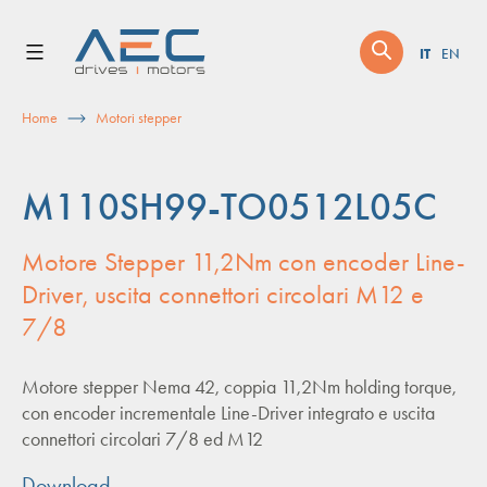
Skip
to
IT
EN
content
Home
Motori stepper
M110SH99-TO0512L05C
Motore Stepper 11,2Nm con encoder Line-
Driver, uscita connettori circolari M12 e
7/8
Motore stepper Nema 42, coppia 11,2Nm holding torque,
con encoder incrementale Line-Driver integrato e uscita
connettori circolari 7/8 ed M12
Download