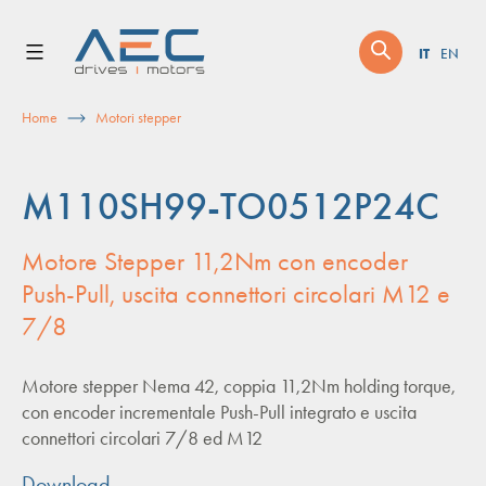
Skip
to
IT
EN
content
Home
Motori stepper
M110SH99-TO0512P24C
Motore Stepper 11,2Nm con encoder
Push-Pull, uscita connettori circolari M12 e
7/8
Motore stepper Nema 42, coppia 11,2Nm holding torque,
con encoder incrementale Push-Pull integrato e uscita
connettori circolari 7/8 ed M12
Download