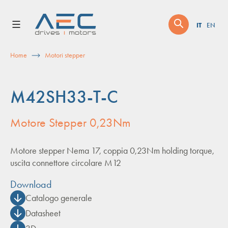
Skip
to
IT
EN
content
Home
Motori stepper
M42SH33-T-C
Motore Stepper 0,23Nm
Motore stepper Nema 17, coppia 0,23Nm holding torque,
uscita connettore circolare M12
Download
Catalogo generale
Datasheet