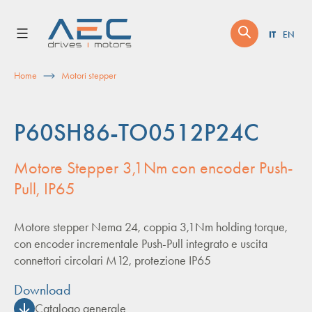
Skip
to
IT
EN
content
Home
Motori stepper
P60SH86-TO0512P24C
Motore Stepper 3,1Nm con encoder Push-
Pull, IP65
Motore stepper Nema 24, coppia 3,1Nm holding torque,
con encoder incrementale Push-Pull integrato e uscita
connettori circolari M12, protezione IP65
Download
Catalogo generale