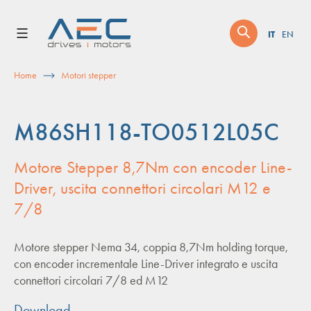
Skip
to
IT
EN
content
Home
Motori stepper
M86SH118-TO0512L05C
Motore Stepper 8,7Nm con encoder Line-
Driver, uscita connettori circolari M12 e
7/8
Motore stepper Nema 34, coppia 8,7Nm holding torque,
con encoder incrementale Line-Driver integrato e uscita
connettori circolari 7/8 ed M12
Download