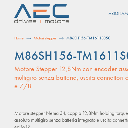
Skip
to
AZIONAM
content
Home
Motori stepper
M86SH156-TM1611S05C
M86SH156-TM1611S
Motore Stepper 12,8Nm con encoder ass
multigiro senza batteria, uscita connettori 
e 7/8
Motore stepper Nema 34, coppia 12,8Nm holding torque
assoluto multigiro senza batteria integrato e uscita connett
ed M12