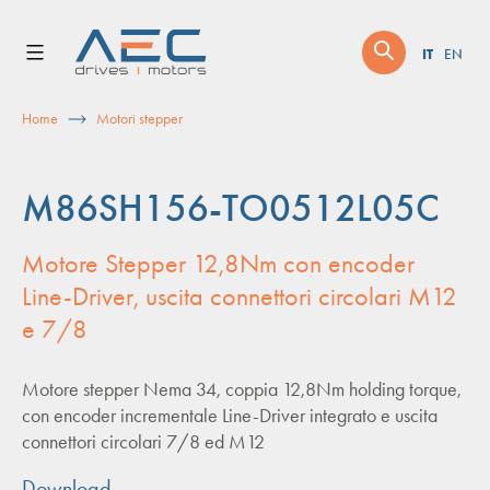
Skip
to
IT
EN
content
Home
Motori stepper
M86SH156-TO0512L05C
Motore Stepper 12,8Nm con encoder
Line-Driver, uscita connettori circolari M12
e 7/8
Motore stepper Nema 34, coppia 12,8Nm holding torque,
con encoder incrementale Line-Driver integrato e uscita
connettori circolari 7/8 ed M12
Download