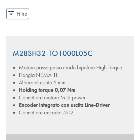
Filtra
Versioni
Lunghezze motore
Tipi di encoder
M28SH32-TO1000L05C
Motore passo passo ibrido bipolare High Torque
Flangia NEMA 11
Albero di uscita 5 mm
Holding torque 0,07 Nm
Connettore motore M12 power
Encoder integrato con uscita Line-Driver
Connettore encoder M12