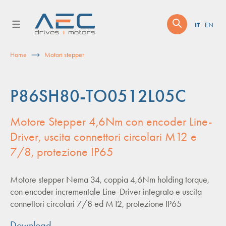
Skip
to
IT
EN
content
Home
Motori stepper
P86SH80-TO0512L05C
Motore Stepper 4,6Nm con encoder Line-
Driver, uscita connettori circolari M12 e
7/8, protezione IP65
Motore stepper Nema 34, coppia 4,6Nm holding torque,
con encoder incrementale Line-Driver integrato e uscita
connettori circolari 7/8 ed M12, protezione IP65
Download