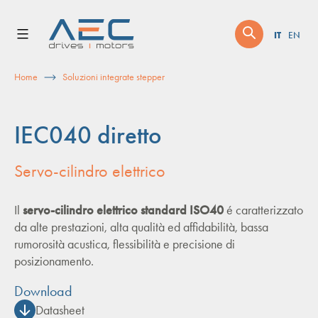
Skip
to
IT
EN
content
Home
Soluzioni integrate stepper
IEC040 diretto
Servo-cilindro elettrico
Il
servo-cilindro elettrico standard ISO40
é caratterizzato
da alte prestazioni, alta qualità ed affidabilità, bassa
rumorosità acustica, flessibilità e precisione di
posizionamento.
Download
Datasheet