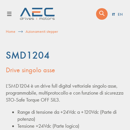
Skip
to
IT
EN
content
Home
Azionamenti stepper
SMD1204
Drive singolo asse
L’SMD1204 è un drive full digital vettoriale singolo asse,
programmabile, multiprotocollo e con funzione di sicurezza
STO-Safe Torque OFF SIL3.
Range di tensione da +24Vdc a +120Vdc (Parte di
potenza)
Tensione +24Vdc (Parte logica)