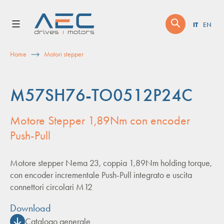
Skip
to
IT
EN
content
Home
Motori stepper
M57SH76-TO0512P24C
Motore Stepper 1,89Nm con encoder
Push-Pull
Motore stepper Nema 23, coppia 1,89Nm holding torque,
con encoder incrementale Push-Pull integrato e uscita
connettori circolari M12
Download
Catalogo generale