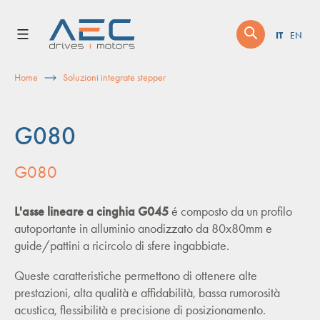
Skip
to
IT
EN
content
Home
Soluzioni integrate stepper
G080
G080
L'asse lineare a cinghia G045
é composto da un profilo
autoportante in alluminio anodizzato da 80x80mm e
guide/pattini a ricircolo di sfere ingabbiate.
Queste caratteristiche permettono di ottenere alte
prestazioni, alta qualità e affidabilità, bassa rumorosità
acustica, flessibilità e precisione di posizionamento.