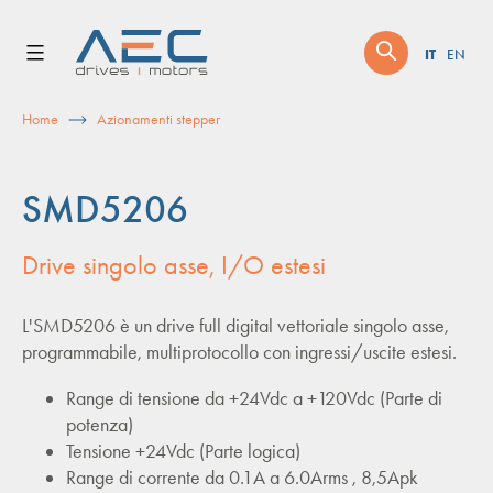
Skip
to
IT
EN
content
Home
Azionamenti stepper
SMD5206
Drive singolo asse, I/O estesi
L'SMD5206 è un drive full digital vettoriale singolo asse,
programmabile, multiprotocollo con ingressi/uscite estesi.
Range di tensione da +24Vdc a +120Vdc (Parte di
potenza)
Tensione +24Vdc (Parte logica)
Range di corrente da 0.1A a 6.0Arms , 8,5Apk