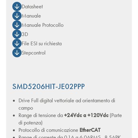
Datasheet
Manuale
Manuale Protocollo
3D
File ESI su richiesta
Stepcontrol
SMD5206HIT-JE02PPP
Drive Full digital vettoriale ad orientamento di
campo
Range di tensione da
+24Vdc a +120Vdc
(Parte
di potenza)
Protocollo di comunicazione
EtherCAT
Range di corrente da 0.1A a 6.0ARMS , 8,5APK